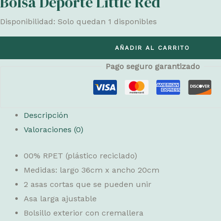
Bolsa Deporte Little Red
Disponibilidad:
Solo quedan 1 disponibles
Bolsa
AÑADIR AL CARRITO
Deporte
Pago seguro garantizado
Little
Red
cantidad
Descripción
Valoraciones (0)
00% RPET (plástico reciclado)
Medidas: largo 36cm x ancho 20cm
2 asas cortas que se pueden unir
Asa larga ajustable
Bolsillo exterior con cremallera