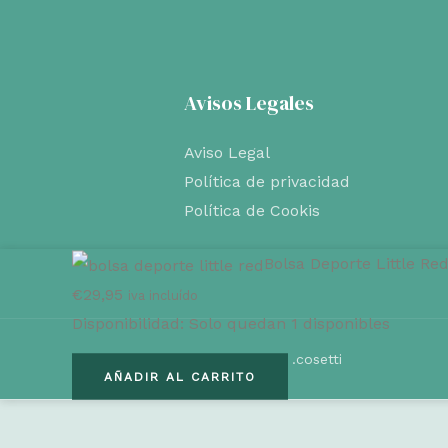
Avisos Legales
Aviso Legal
Política de privacidad
Política de Cookis
Bolsa Deporte Little Re
€
29,95
iva incluído
Disponibilidad:
Solo quedan 1 disponibles
Copyright © 2026 . Powered by .cosetti
Bolsa
AÑADIR AL CARRITO
Deporte
Little