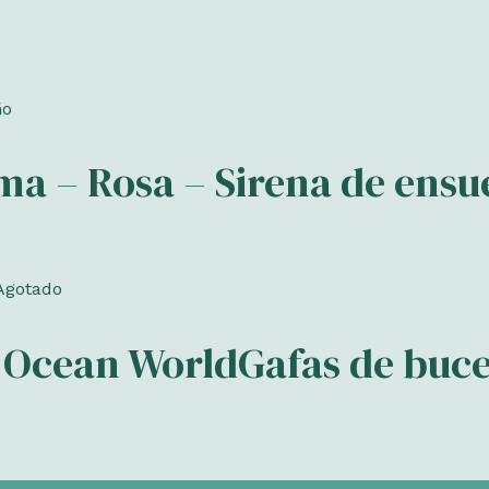
ma – Rosa – Sirena de ens
Agotado
– Ocean WorldGafas de buc