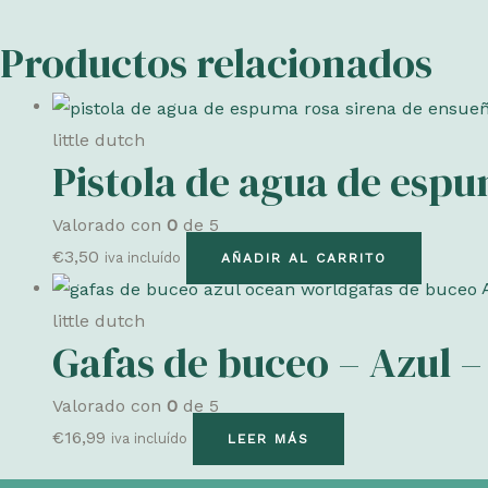
Productos relacionados
little dutch
Pistola de agua de espu
Valorado con
0
de 5
€
3,50
iva incluído
AÑADIR AL CARRITO
little dutch
Gafas de buceo – Azul 
Valorado con
0
de 5
€
16,99
iva incluído
LEER MÁS