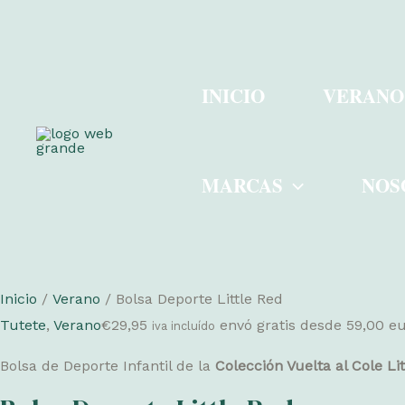
Ir
al
INICIO
VERANO
contenido
MARCAS
NOS
Inicio
/
Verano
/ Bolsa Deporte Little Red
Tutete
,
Verano
€
29,95
envó gratis desde 59,00 
iva incluído
Bolsa de Deporte Infantil de la
Colección Vuelta al Cole Li