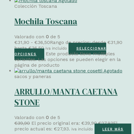
Agotado
Colección Toscana
Mochila Toscana
Valorado con
0
de 5
€
31,90
-
€
36,50
Rango de precios: desde €31,90
hasta €36,50
iva incluído
SELECCIONAR
Este producto tiene múltiples
OPCIONES
variantes. Las opciones se pueden elegir en la
página de producto
Agotado
sacos y paneras
ARRULLO/MANTA CAETANA
STONE
Valorado con
0
de 5
€
39,90
El precio original era: €39,90.
€
27,93
El
precio actual es: €27,93.
iva incluído
LEER MÁS