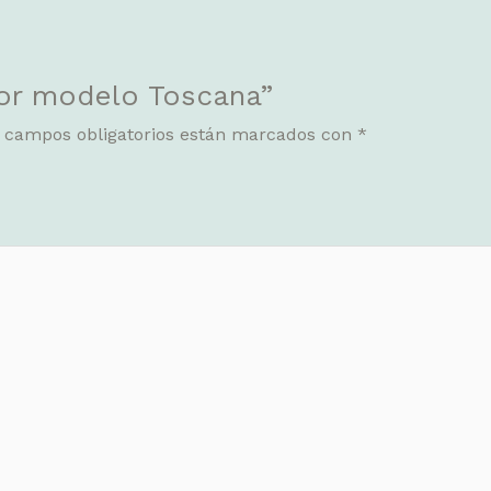
dor modelo Toscana”
 campos obligatorios están marcados con
*