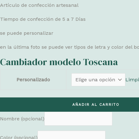
Artículo de confección artesanal
desde
€19,90
Tiempo de confección de 5 a 7 Días
hasta
se puede personalizar
€24,50
en la última foto se puede ver tipos de letra y color del 
Cambiador modelo Toscana
Personalizado
Limpi
Cambiador
AÑADIR AL CARRITO
modelo
Nombre
(opcional)
Toscana
cantidad
Color
(opcional)