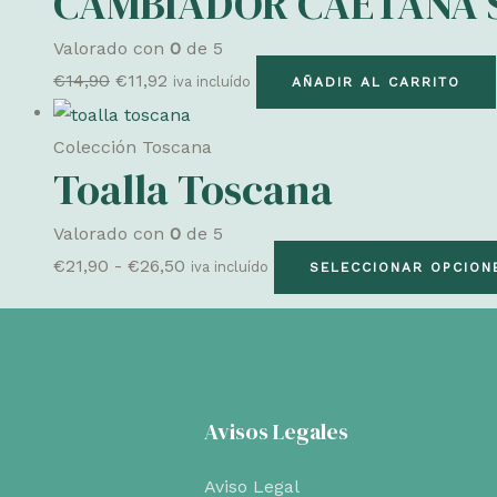
CAMBIADOR CAETANA 
Valorado con
0
de 5
El
El
€
14,90
€
11,92
iva incluído
AÑADIR AL CARRITO
precio
precio
original
actual
Colección Toscana
Toalla Toscana
era:
es:
€14,90.
€11,92.
Valorado con
0
de 5
Rango
€
21,90
-
€
26,50
iva incluído
SELECCIONAR OPCION
de
precios:
desde
€21,90
hasta
Avisos Legales
€26,50
Aviso Legal