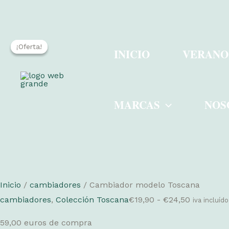
Ir
¡Oferta!
¡Oferta!
al
INICIO
VERANO
contenido
MARCAS
NOS
Inicio
/
cambiadores
/ Cambiador modelo Toscana
Rango
cambiadores
,
Colección Toscana
€
19,90
-
€
24,50
iva incluído
de
59,00 euros de compra
precios: